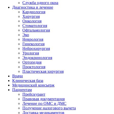
Служба одного окна
Диагностика и лечение
Кардиология
Хирургия
Онкология
Стоматология
Офтальмология
Эко
Неврология
Гинекология
Нейрохирургия
Урология
Эндокринология
Ортопедия
Проктология
Пластическая хирургия
Врачи
Клиническая база
Медицинский консьерж
Пациентам
Прейскурант
Правовая документация
Лечение по ОМС и ДМС
Получение налогового вычета
Доставка медикаментов