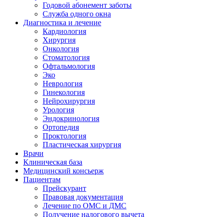
Годовой абонемент заботы
Служба одного окна
Диагностика и лечение
Кардиология
Хирургия
Онкология
Стоматология
Офтальмология
Эко
Неврология
Гинекология
Нейрохирургия
Урология
Эндокринология
Ортопедия
Проктология
Пластическая хирургия
Врачи
Клиническая база
Медицинский консьерж
Пациентам
Прейскурант
Правовая документация
Лечение по ОМС и ДМС
Получение налогового вычета