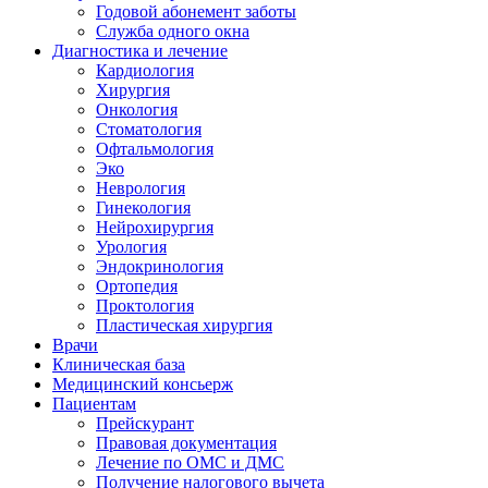
Годовой абонемент заботы
Служба одного окна
Диагностика и лечение
Кардиология
Хирургия
Онкология
Стоматология
Офтальмология
Эко
Неврология
Гинекология
Нейрохирургия
Урология
Эндокринология
Ортопедия
Проктология
Пластическая хирургия
Врачи
Клиническая база
Медицинский консьерж
Пациентам
Прейскурант
Правовая документация
Лечение по ОМС и ДМС
Получение налогового вычета