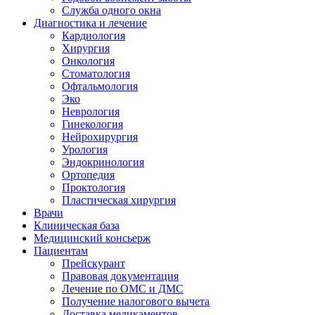
Служба одного окна
Диагностика и лечение
Кардиология
Хирургия
Онкология
Стоматология
Офтальмология
Эко
Неврология
Гинекология
Нейрохирургия
Урология
Эндокринология
Ортопедия
Проктология
Пластическая хирургия
Врачи
Клиническая база
Медицинский консьерж
Пациентам
Прейскурант
Правовая документация
Лечение по ОМС и ДМС
Получение налогового вычета
Доставка медикаментов