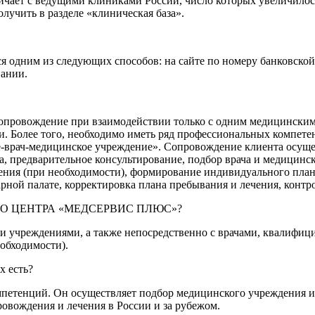
ет с ведущими клиниками России, число которых увеличилось 
учить в разделе «клиническая база».
им из следующих способов: на сайте по номеру банковской ка
пании.
сопровождение при взаимодействии только с одним медицинским 
ки. Более того, необходимо иметь ряд профессиональных компет
е-врач-медицинское учреждение». Сопровождение клиента осуще
, предварительное консультирование, подбор врача и медицинск
нения (при необходимости), формирование индивидуального план
рной палате, корректировка плана пребывания и лечения, контр
О ЦЕНТРА «МЕДСЕРВИС ПЛЮС»?
и учреждениями, а также непосредственно с врачами, квалифи
обходимости).
х есть?
петенций. Он осуществляет подбор медицинского учреждения и
овождения и лечения в России и за рубежом.