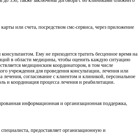
до 350, также заключены договора с 80 клиниками ближнего
рты или счета, посредством смс-сервиса, через приложение
консультантом. Ему не приходится тратить бесценное время на
енций в области медицины, чтобы оценить каждую ситуацию
ствляется медицинским координатором, в том числе
ого учреждения для проведения консультации, лечения или
а лечения, согласование с клиентом и клиникой, персональное
оль и координация процесса лечения и реабилитации.
цированная информационная и организационная поддержка,
 специалиста, предоставляет организационную и