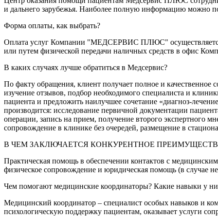
Центр оказания помощи пациентам Медсервис ПЛЮС сотруднича
и дальнего зарубежья. Наиболее полную информацию можно пол
Форма оплаты, как выбрать?
Оплата услуг Компании "МЕДСЕРВИС ПЛЮС" осуществляется одн
или путем физической передачи наличных средств в офис Ком
В каких случаях лучше обратиться в Медсервис?
По факту обращения, клиент получает полное и качественное 
изучение отзывов, подбор необходимого специалиста и клини
пациента и предложить наилучшее сочетание «диагноз-лечени
производится: исследование первичной документации пациента
операции, запись на прием, получение второго экспертного м
сопровождение в клинике без очередей, размещение в стациона
В ЧЕМ ЗАКЛЮЧАЕТСЯ КОНКУРЕНТНОЕ ПРЕИМУЩЕСТВ
Практическая помощь в обеспечении контактов с медицинским
физическое сопровождение и юридическая помощь (в случае не
Чем помогают медицинские координаторы? Какие навыки у ни
Медицинский координатор – специалист особых навыков и ком
психологическую поддержку пациентам, оказывает услуги сопр