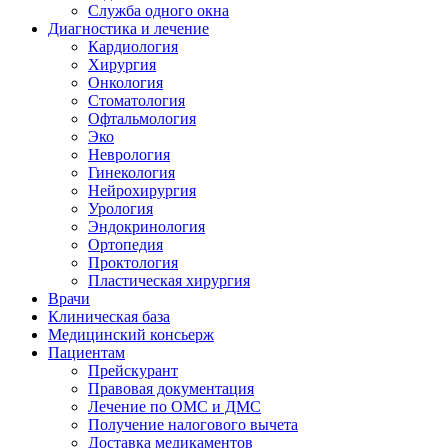
Служба одного окна
Диагностика и лечение
Кардиология
Хирургия
Онкология
Стоматология
Офтальмология
Эко
Неврология
Гинекология
Нейрохирургия
Урология
Эндокринология
Ортопедия
Проктология
Пластическая хирургия
Врачи
Клиническая база
Медицинский консьерж
Пациентам
Прейскурант
Правовая документация
Лечение по ОМС и ДМС
Получение налогового вычета
Доставка медикаментов