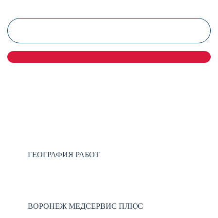
Нажимая на кнопку, вы даете
согласие на обработку персональных
данных
и соглашаетесь
c политикой конфиденциальности
.
ГЕОГРАФИЯ РАБОТ
ВОРОНЕЖ МЕДСЕРВИС ПЛЮС