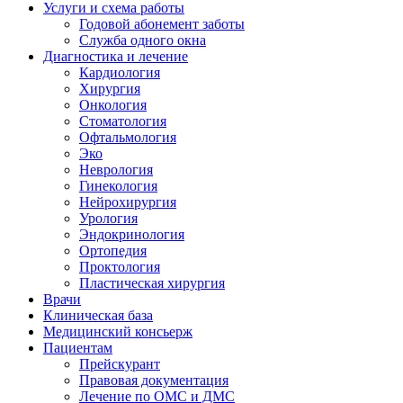
Услуги и схема работы
Годовой абонемент заботы
Служба одного окна
Диагностика и лечение
Кардиология
Хирургия
Онкология
Стоматология
Офтальмология
Эко
Неврология
Гинекология
Нейрохирургия
Урология
Эндокринология
Ортопедия
Проктология
Пластическая хирургия
Врачи
Клиническая база
Медицинский консьерж
Пациентам
Прейскурант
Правовая документация
Лечение по ОМС и ДМС