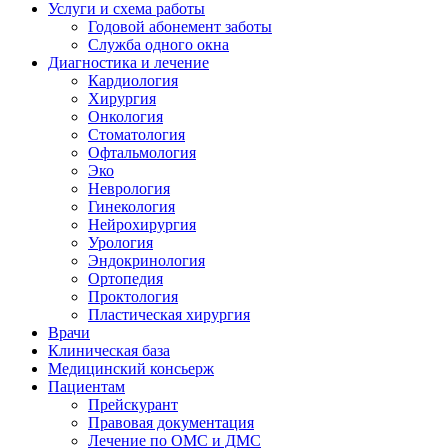
Услуги и схема работы
Годовой абонемент заботы
Служба одного окна
Диагностика и лечение
Кардиология
Хирургия
Онкология
Стоматология
Офтальмология
Эко
Неврология
Гинекология
Нейрохирургия
Урология
Эндокринология
Ортопедия
Проктология
Пластическая хирургия
Врачи
Клиническая база
Медицинский консьерж
Пациентам
Прейскурант
Правовая документация
Лечение по ОМС и ДМС