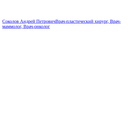
Соколов Андрей Петрович
Врач-пластический хирург, Врач-
маммолог, Врач-онколог