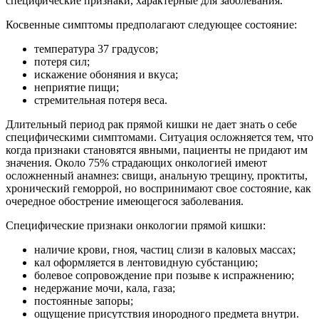
специфические признаки, характерные для заболевания.
Косвенные симптомы предполагают следующее состояние:
температура 37 градусов;
потеря сил;
искажение обоняния и вкуса;
неприятие пищи;
стремительная потеря веса.
Длительный период рак прямой кишки не дает знать о себе
специфическими симптомами. Ситуация осложняется тем, что
когда признаки становятся явными, пациенты не придают им
значения. Около 75% страдающих онкологией имеют
осложненный анамнез: свищи, анальную трещину, проктиты,
хронический геморрой, но воспринимают свое состояние, как
очередное обострение имеющегося заболевания.
Специфические признаки онкологии прямой кишки:
наличие крови, гноя, частиц слизи в каловых массах;
кал оформляется в лентовидную субстанцию;
болевое сопровождение при позыве к испражнению;
недержание мочи, кала, газа;
постоянные запоры;
ощущение присутствия инородного предмета внутри.