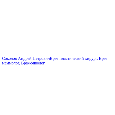
Соколов Андрей Петрович
Врач-пластический хирург, Врач-
маммолог, Врач-онколог