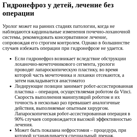
Гидронефроз у детей, лечение без
операции
Уролог может на ранних стадиях патологии, когда не
наблюдаются кардинальные изменения почечно-лоханочной
системы, рекомендовать консервативное лечение,
сопровождая его строгим контролем. Однако в большинстве
случаев избежать операции при гидронефрозе не удается.
Если гидронефроз возникает вследствие обструкции
лоханочно-мочеточникового сегмента, урологи
проводят лапароскопическую пластику, во время
которой часть мочеточника и лоханки отсекаются, а
затем накладывается анастоматоз
Лидирующие позиции занимает робот-ассистированная
пластика – операция, осуществляемая роботом da Vinci.
Скорость выполнения манипуляций роботом и их
точность в несколько раз превышает аналогичные
действия, выполняемые опытным хирургом.
Лапароскопическая робот-ассистированная операция в
90% случаев сопровождается высокой эффективностью
лечения.
Может быть показана нефростомия – процедура, при
которой устанавливается специальный дренаж,