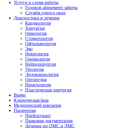
Услуги и схема работы
Годовой абонемент заботы
Служба одного окна
Диагностика и лечение
Кардиология
Хирургия
Онкология
Стоматология
Офтальмология
Эко
Неврология
Гинекология
Нейрохирургия
Урология
Эндокринология
Ортопедия
Проктология
Пластическая хирургия
Врачи
Клиническая база
Медицинский консьерж
Пациентам
Прейскурант
Правовая документация
Лечение по ОМС и ДМС