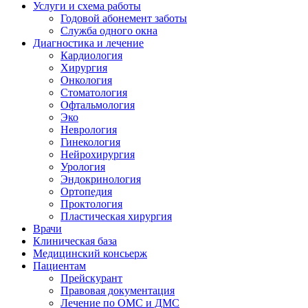
Услуги и схема работы
Годовой абонемент заботы
Служба одного окна
Диагностика и лечение
Кардиология
Хирургия
Онкология
Стоматология
Офтальмология
Эко
Неврология
Гинекология
Нейрохирургия
Урология
Эндокринология
Ортопедия
Проктология
Пластическая хирургия
Врачи
Клиническая база
Медицинский консьерж
Пациентам
Прейскурант
Правовая документация
Лечение по ОМС и ДМС