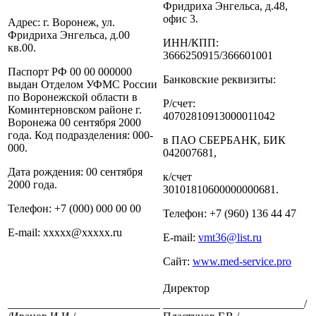
Фридриха Энгельса, д.48,
офис 3.
Адрес: г. Воронеж, ул.
Фридриха Энгельса, д.00
ИНН/КПП:
кв.00.
3666250915/366601001
Паспорт РФ 00 00 000000
Банковские реквизиты:
выдан Отделом УФМС России
по Воронежской области в
Р/счет:
Коминтерновском районе г.
40702810913000011042
Воронежа 00 сентября 2000
года. Код подразделения: 000-
в ПАО СБЕРБАНК, БИК
000.
042007681,
Дата рождения: 00 сентября
к/счет
2000 года.
30101810600000000681.
Телефон: +7 (000) 000 00 00
Телефон: +7 (960) 136 44 47
E-mail: ххххх@ххххх.ru
E-mail:
vmt36@list.ru
Сайт:
www.med-service.pro
Директор
___________________________
_________________________/