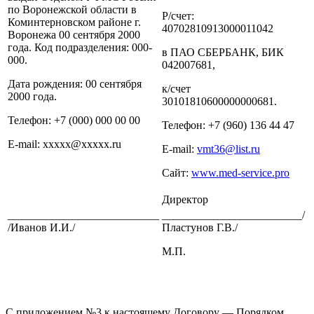
по Воронежской области в
Р/счет:
Коминтерновском районе г.
40702810913000011042
Воронежа 00 сентября 2000
года. Код подразделения: 000-
в ПАО СБЕРБАНК, БИК
000.
042007681,
Дата рождения: 00 сентября
к/счет
2000 года.
30101810600000000681.
Телефон: +7 (000) 000 00 00
Телефон: +7 (960) 136 44 47
E-mail: ххххх@ххххх.ru
E-mail:
vmt36@list.ru
Сайт:
www.med-service.pro
Директор
___________________________
_________________________/
/Иванов И.И./
Пластунов Г.В./
М.П.
С приложением №3 к настоящему Договору — Порядком