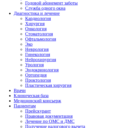
Годовой абонемент заботы
Служба одного окна
Диагностика и лечение
Кардиология
Хирургия
Онкология
Стоматология
Офтальмология
Эко
Неврология
Гинекология
Нейрохирургия
Урология
Эндокринология
Ортопедия
Проктология
Пластическая хирургия
Врачи
Клиническая база
Медицинский консьерж
Пациентам
Прейскурант
Правовая документация
Лечение по ОМС и ДМС
Получение налогового вычета