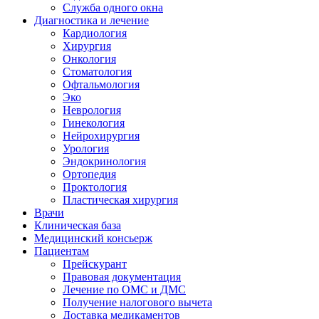
Служба одного окна
Диагностика и лечение
Кардиология
Хирургия
Онкология
Стоматология
Офтальмология
Эко
Неврология
Гинекология
Нейрохирургия
Урология
Эндокринология
Ортопедия
Проктология
Пластическая хирургия
Врачи
Клиническая база
Медицинский консьерж
Пациентам
Прейскурант
Правовая документация
Лечение по ОМС и ДМС
Получение налогового вычета
Доставка медикаментов