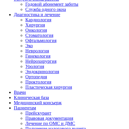
Годовой абонемент заботы
Служба одного окна
Диагностика и лечение
Кардиология
Хирургия
Онкология
Стоматология
Офтальмология
Эко
Неврология
Гинекология
Нейрохирургия
Урология
Эндокринология
Ортопедия
Проктология
Пластическая хирургия
Врачи
Клиническая база
Медицинский консьерж
Пациентам
Прейскурант
Правовая документация
Лечение по ОМС и ДМС
Получение налогового вычета