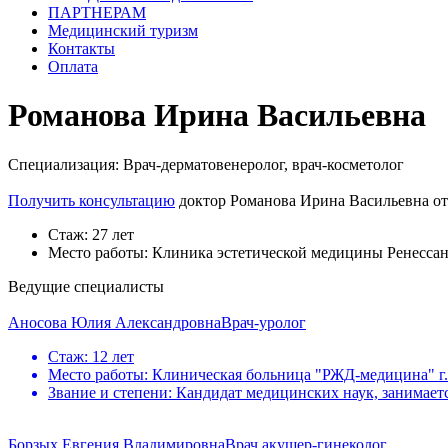
ПАРТНЕРАМ
Медицинский туризм
Контакты
Оплата
Романова Ирина Васильевна
Специализация:
Врач-дерматовенеролог, врач-косметолог
Получить консультацию
доктор Романова Ирина Васильевна от
Стаж:
27 лет
Место работы:
Клиника эстетической медицины Ренесса
Ведущие специалисты
Аносова Юлия Александровна
Врач-уролог
Стаж:
12 лет
Место работы:
Клиническая больница "РЖД-медицина" г
Звание и степени:
Кандидат медицинских наук, занимаетс
Борзых Евгения Владимировна
Врач акушер-гинеколог