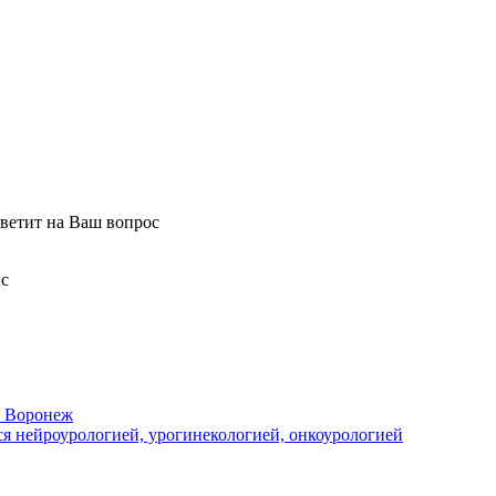
ветит на Ваш вопрос
нс
. Воронеж
я нейроурологией, урогинекологией, онкоурологией