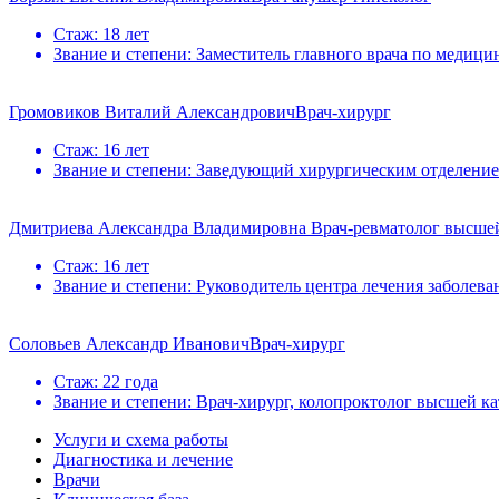
Стаж:
18 лет
Звание и степени:
Заместитель главного врача по медици
Громовиков Виталий Александрович
Врач-хирург
Стаж:
16 лет
Звание и степени:
Заведующий хирургическим отделением
Дмитриева Александра Владимировна
Врач-ревматолог высшей
Стаж:
16 лет
Звание и степени:
Руководитель центра лечения заболеван
Соловьев Александр Иванович
Врач-хирург
Стаж:
22 года
Звание и степени:
Врач-хирург, колопроктолог высшей к
Услуги и схема работы
Диагностика и лечение
Врачи