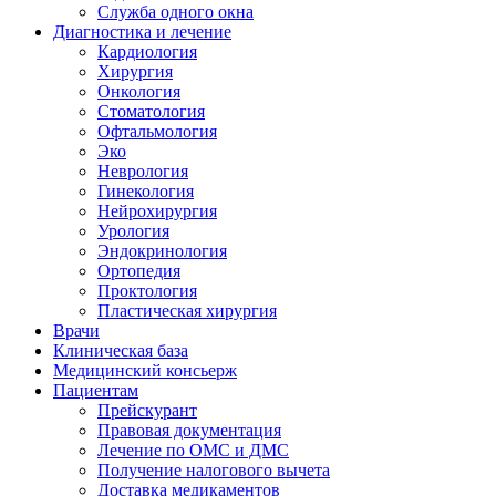
Служба одного окна
Диагностика и лечение
Кардиология
Хирургия
Онкология
Стоматология
Офтальмология
Эко
Неврология
Гинекология
Нейрохирургия
Урология
Эндокринология
Ортопедия
Проктология
Пластическая хирургия
Врачи
Клиническая база
Медицинский консьерж
Пациентам
Прейскурант
Правовая документация
Лечение по ОМС и ДМС
Получение налогового вычета
Доставка медикаментов