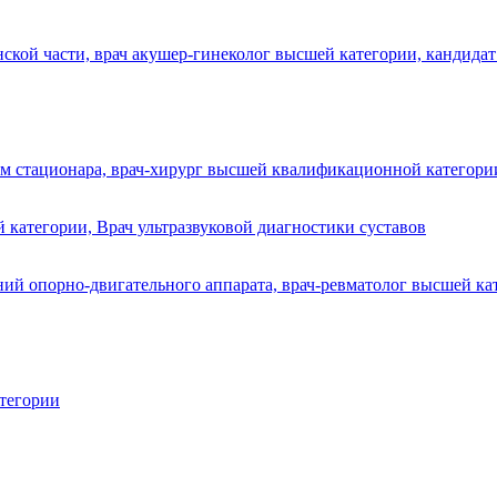
нской части, врач акушер-гинеколог высшей категории, кандида
 стационара, врач-хирург высшей квалификационной категори
 категории, Врач ультразвуковой диагностики суставов
ий опорно-двигательного аппарата, врач-ревматолог высшей кат
атегории